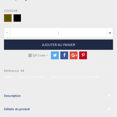
COULEUR
Noir
KAKI
-
+
AJOUTER AU PANIER
QR Code
Référence:
44
AIMER
1
ADD TO COMPARE
0
AJOUTER À LA LISTE DE SOUHAITS
Description
Détails du produit