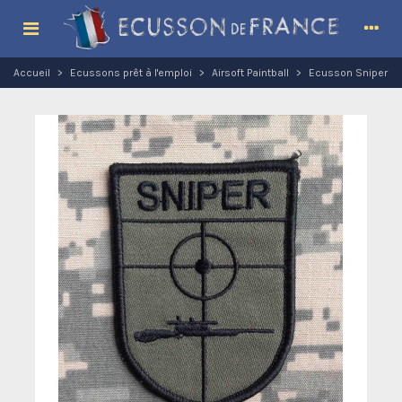
Accueil
>
Ecussons prêt à l'emploi
>
Airsoft Paintball
>
Ecusson Sniper