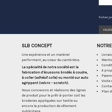
Fichier jo
VALID
SLB CONCEPT
NOTRE
Une expérience et un matériel
Livrai
performant, au coeur du cambrésis.
Mentio
Condit
La spécialité de notre société est la
A pro
fabrication d’écussons brodés à coudre,
Paiem
à coller (adhésif colle) ou monté sur auto
Visite 
agrippant (velcro – scratch).
Conta
Nous concevons et réalisons des lignes
Plan d
de produit pour le prêt-à-porter soit les
broderies appliquées sur textile ou
encore la production de vêtement
publicitaire.