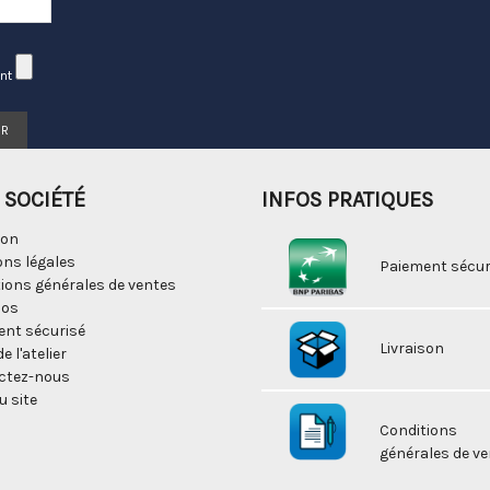
int
ER
 SOCIÉTÉ
INFOS PRATIQUES
son
ns légales
Paiement sécur
ions générales de ventes
pos
ent sécurisé
Livraison
de l'atelier
ctez-nous
u site
Conditions
générales de v