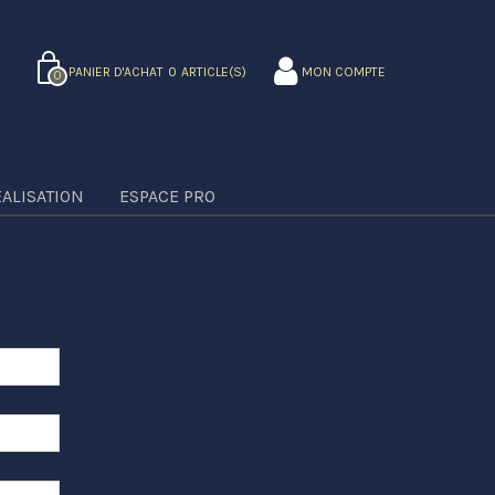
PANIER D'ACHAT
0
ARTICLE(S)
MON COMPTE
0
ÉALISATION
ESPACE PRO