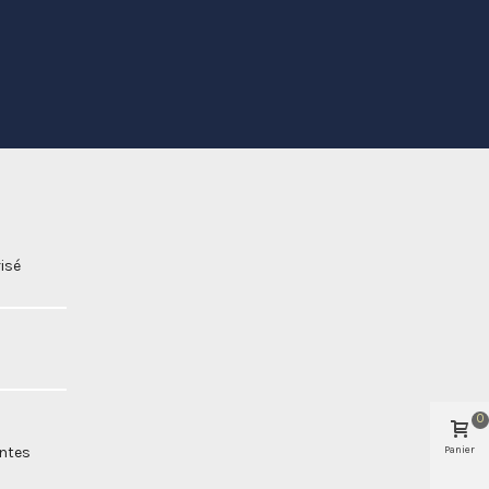
isé
0
Panier
entes