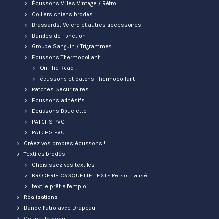
Écussons Villes Vintage / Rétro
Colliers chiens brodés
Brassards, Velcro et autres accessoires
Bandes de Fonction
Groupe Sanguin / Trigrammes
Ecussons Thermocollant
On The Road !
écussons et patchs Thermocollant
Patches Securitaires
Ecussons adhésifs
Ecussons Bouclette
PATCHS PVC
PATCHS PVC
Créez vos propres écussons !
Textiles brodés
Choisissez vos textiles
BRODERIE CASQUETTE TEXTE Personnalisé
textile prêt a l'emploi
Réalisations
Bande Patro avec Drapeau
Coups de coeur