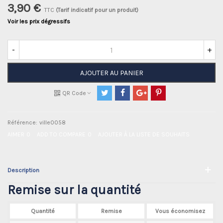
3,90 €
TTC
(Tarif indicatif pour un produit)
Voir les prix dégressifs
-
+
AJOUTER AU PANIER
QR Code
Référence:
ville0058
AIMER
0
ADD TO COMPARE
0
AJOUTER À LA LISTE DE SOUHAITS
Description
Remise sur la quantité
Quantité
Remise
Vous économisez