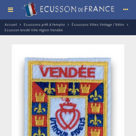
Accueil
>
Ecussons prêt à l'emploi
>
Écussons Villes Vintage / Rétro
>
Ecusson brodé Ville région Vendée