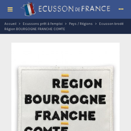
Accueil
>
Ecussons prêt à l'emploi
>
Pays / Régions
>
Ecusson brodé
Région BOURGOGNE FRANCHE COMTE