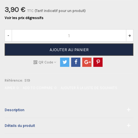
3,90 €
TTC
(Tarif indicatif pour un produit)
Voir les prix dégressifs
-
+
AJOUTER AU PANIER
QR Code
Référence:
519
AIMER
0
ADD TO COMPARE
0
AJOUTER À LA LISTE DE SOUHAITS
Description
Détails du produit